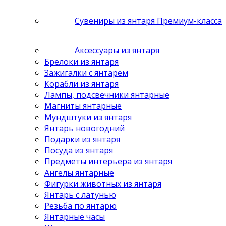
Сувениры из янтаря Премиум-класса
Аксессуары из янтаря
Брелоки из янтаря
Зажигалки с янтарем
Корабли из янтаря
Лампы, подсвечники янтарные
Магниты янтарные
Мундштуки из янтаря
Янтарь новогодний
Подарки из янтаря
Посуда из янтаря
Предметы интерьера из янтаря
Ангелы янтарные
Фигурки животных из янтаря
Янтарь с латунью
Резьба по янтарю
Янтарные часы