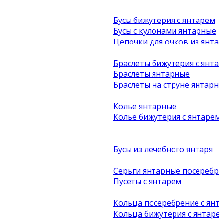
Бусы бижутерия с янтарем
Бусы с кулонами янтарные
Цепочки для очков из янта
Браслеты бижутерия с янт
Браслеты янтарные
Браслеты на струне янтар
Колье янтарные
Колье бижутерия с янтаре
Бусы из лечебного янтаря
Серьги янтарные посеребр
Пусеты с янтарем
Кольца посеребрение с ян
Кольца бижутерия с янтар