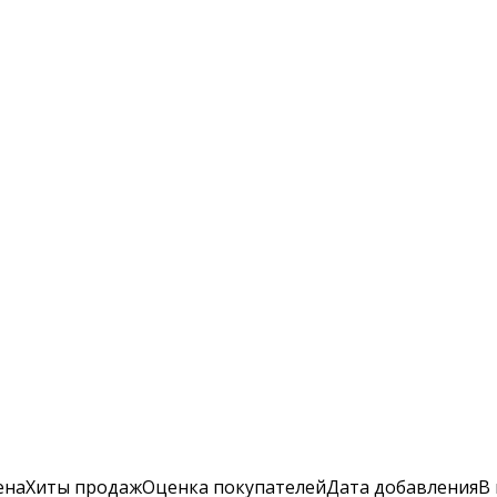
ена
Хиты продаж
Оценка
покупателей
Дата добавления
В