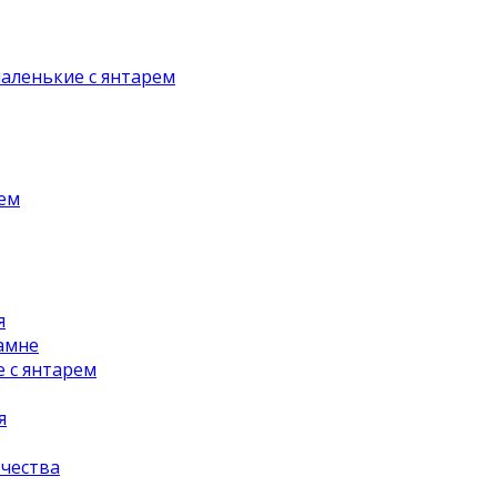
аленькие с янтарем
рем
я
амне
 с янтарем
я
чества