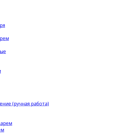
ря
арем
ные
м
ение (ручная работа)
тарем
ем