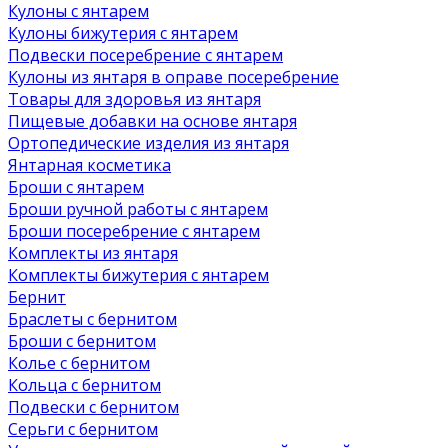
Кулоны с янтарем
Кулоны бижутерия с янтарем
Подвески посеребрение с янтарем
Кулоны из янтаря в оправе посеребрение
Товары для здоровья из янтаря
Пищевые добавки на основе янтаря
Ортопедические изделия из янтаря
Янтарная косметика
Броши с янтарем
Броши ручной работы с янтарем
Броши посеребрение с янтарем
Комплекты из янтаря
Комплекты бижутерия с янтарем
Бернит
Браслеты с бернитом
Броши с бернитом
Колье с бернитом
Кольца с бернитом
Подвески с бернитом
Серьги с бернитом