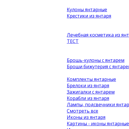
Кулоны янтарные
Крестики из янтаря
Лечебная косметика из ян
ТЕСТ
Брошь-кулоны с янтарем
Броши бижутерия с янтаре
Комплекты янтарные
Брелоки из янтаря
Зажигалки с янтарем
Корабли из янтаря
Лампы, подсвечники янта
Смотреть все
Иконы из янтаря
Картины - иконы янтарные