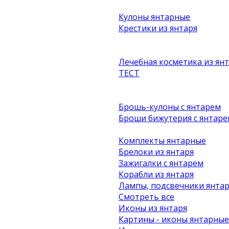
Кулоны янтарные
Крестики из янтаря
Лечебная косметика из ян
ТЕСТ
Брошь-кулоны с янтарем
Броши бижутерия с янтаре
Комплекты янтарные
Брелоки из янтаря
Зажигалки с янтарем
Корабли из янтаря
Лампы, подсвечники янта
Смотреть все
Иконы из янтаря
Картины - иконы янтарные