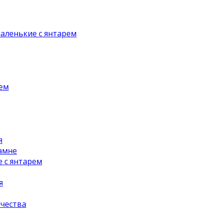
аленькие с янтарем
рем
я
амне
 с янтарем
я
чества