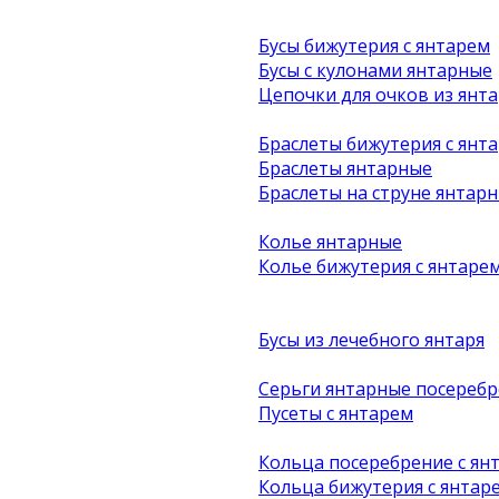
Бусы бижутерия с янтарем
Бусы с кулонами янтарные
Цепочки для очков из янта
Браслеты бижутерия с янт
Браслеты янтарные
Браслеты на струне янтар
Колье янтарные
Колье бижутерия с янтаре
Бусы из лечебного янтаря
Серьги янтарные посеребр
Пусеты с янтарем
Кольца посеребрение с ян
Кольца бижутерия с янтар