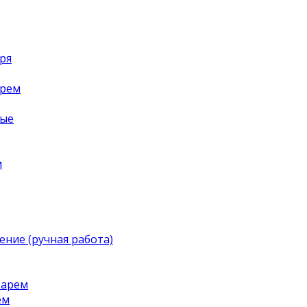
ря
арем
ные
м
ение (ручная работа)
тарем
ем