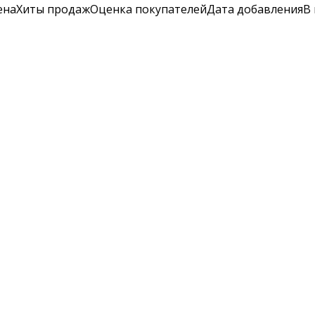
ена
Хиты продаж
Оценка
покупателей
Дата добавления
В