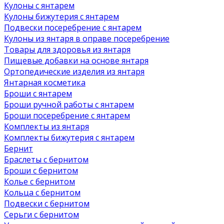
Кулоны с янтарем
Кулоны бижутерия с янтарем
Подвески посеребрение с янтарем
Кулоны из янтаря в оправе посеребрение
Товары для здоровья из янтаря
Пищевые добавки на основе янтаря
Ортопедические изделия из янтаря
Янтарная косметика
Броши с янтарем
Броши ручной работы с янтарем
Броши посеребрение с янтарем
Комплекты из янтаря
Комплекты бижутерия с янтарем
Бернит
Браслеты с бернитом
Броши с бернитом
Колье с бернитом
Кольца с бернитом
Подвески с бернитом
Серьги с бернитом