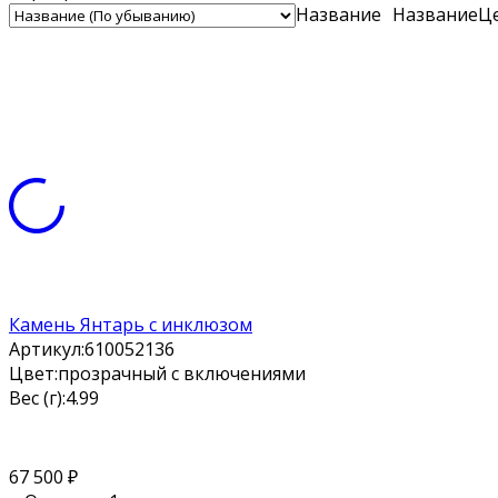
Название
Название
Ц
Камень Янтарь с инклюзом
Артикул:
610052136
Цвет:
прозрачный с включениями
Вес (г):
4.99
67 500
₽