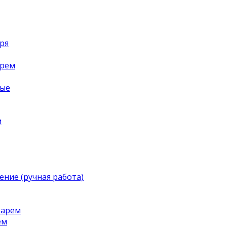
ря
арем
ные
м
ение (ручная работа)
тарем
ем