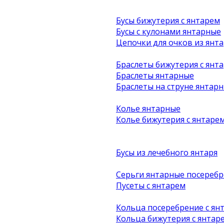
Бусы бижутерия с янтарем
Бусы с кулонами янтарные
Цепочки для очков из янта
Браслеты бижутерия с янт
Браслеты янтарные
Браслеты на струне янтар
Колье янтарные
Колье бижутерия с янтаре
Бусы из лечебного янтаря
Серьги янтарные посеребр
Пусеты с янтарем
Кольца посеребрение с ян
Кольца бижутерия с янтар